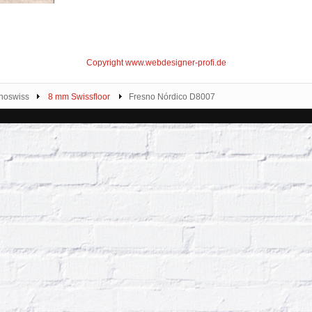
Copyright www.webdesigner-profi.de
noswiss
8 mm Swissfloor
Fresno Nórdico D8007