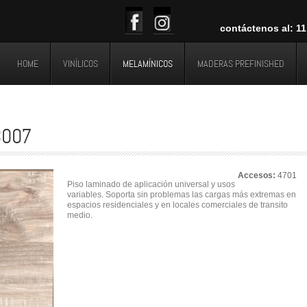
contáctenos al: 11 6
HOME
VINÍLICOS
MELAMÍNICOS
MADERAS PREFINISHED
8007
Accesos:
4701
Piso laminado de aplicación universal y usos
variables. Soporta sin problemas las cargas más extremas en
espacios residenciales y en locales comerciales de transito
medio.