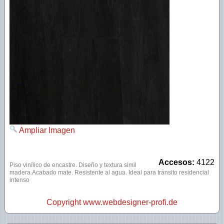
SPC Lounge
SPC Rustic tabla larga
SPC Extreme
Ampliar Imagen
Accesos:
4122
Piso vinílico de encastre. Diseño y textura simil
madera.Acabado mate. Resistente al agua. Ideal para tránsito residencial
intenso
Copyright www.webdesigner-profi.de